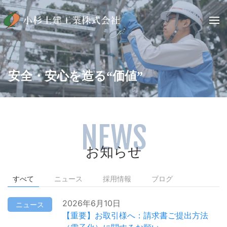
安全・安心を造る“価値”
NEWS
お知らせ
すべて
ニュース
採用情報
ブログ
2026年6月10日
ニュース
【重要】お取引様へ：請求書ご提出方法