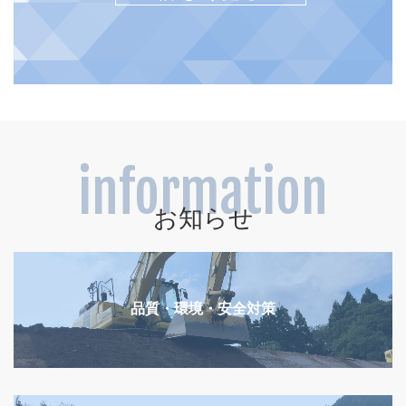
information
お知らせ
品質・環境・安全対策