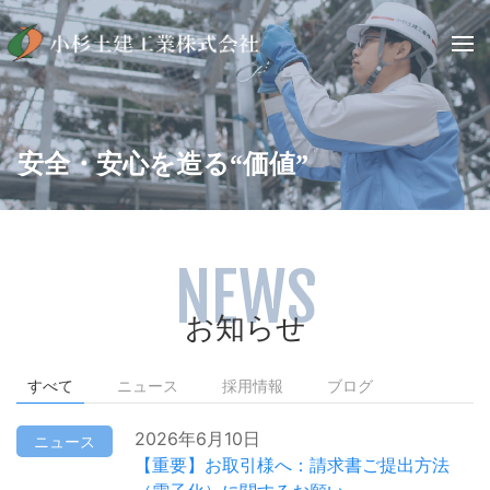
安全・安心を造る“価値”
NEWS
お知らせ
すべて
ニュース
採用情報
ブログ
2026年6月10日
ニュース
【重要】お取引様へ：請求書ご提出方法